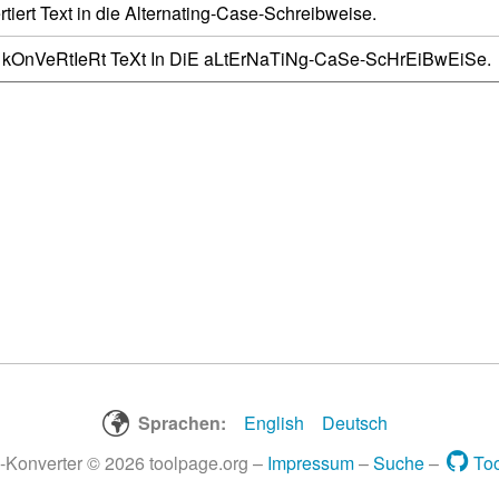
iert Text in die Alternating-Case-Schreibweise.
nVeRtIeRt TeXt In DiE aLtErNaTiNg-CaSe-ScHrEiBwEiSe.
Sprachen:
English
Deutsch
-Konverter © 2026 toolpage.org –
Impressum
–
Suche
–
To