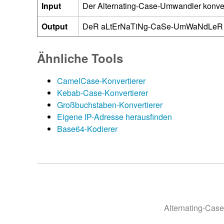
Input
Der Alternating-Case-Umwandler konvert
Output
DeR aLtErNaTiNg-CaSe-UmWaNdLeR kO
Ähnliche Tools
CamelCase-Konvertierer
Kebab-Case-Konvertierer
Großbuchstaben-Konvertierer
Eigene IP-Adresse herausfinden
Base64-Kodierer
Alternating-Case